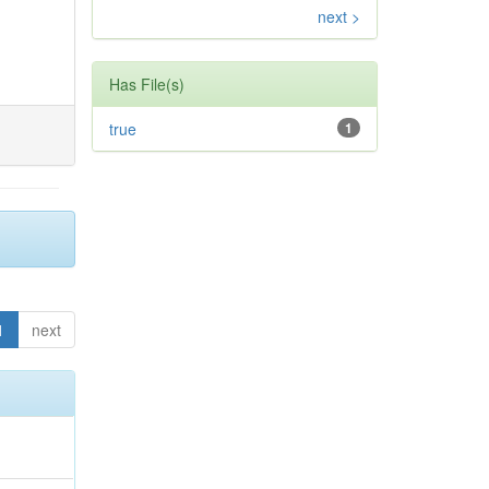
next >
Has File(s)
true
1
1
next