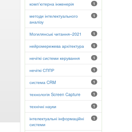
комп'ютерна інженерія
1
методи інтелектуального
1
аналізу
Могилянські читання–2021
1
нейромережева архітектура
1
нечіткі системи керування
1
нечіткі СППР
1
система CRM
1
технологія Screen Capture
1
технічні науки
1
інтелектуальні інформаційні
1
системи