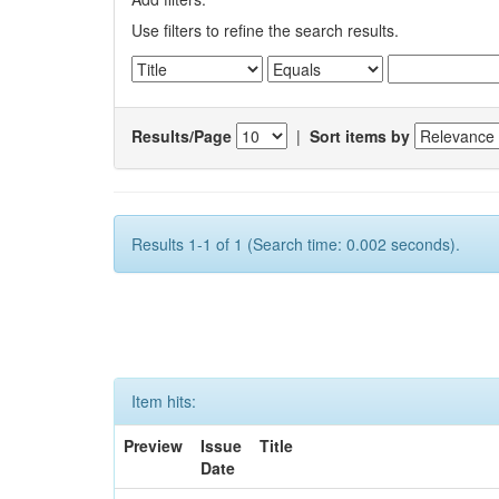
Use filters to refine the search results.
Results/Page
|
Sort items by
Results 1-1 of 1 (Search time: 0.002 seconds).
Item hits:
Preview
Issue
Title
Date