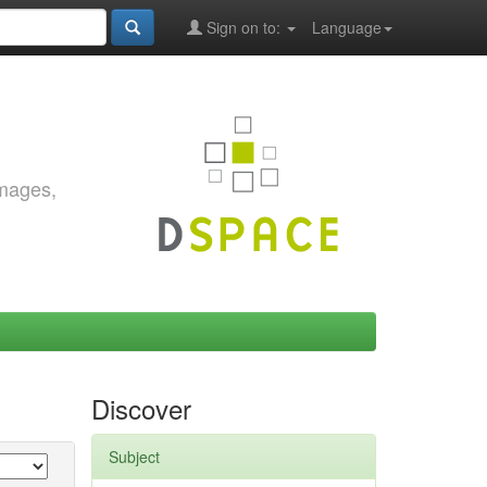
Sign on to:
Language
images,
Discover
Subject