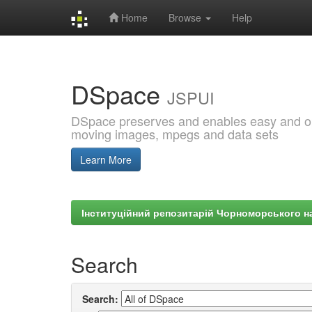
Home
Browse
Help
Skip
navigation
DSpace
JSPUI
DSpace preserves and enables easy and open
moving images, mpegs and data sets
Learn More
Інституційний репозитарій Чорноморського на
Search
Search: