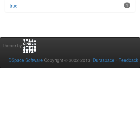
true
1
Theme by
DSpace Software
Copyright © 2002-2013
Duraspace
-
Feedback