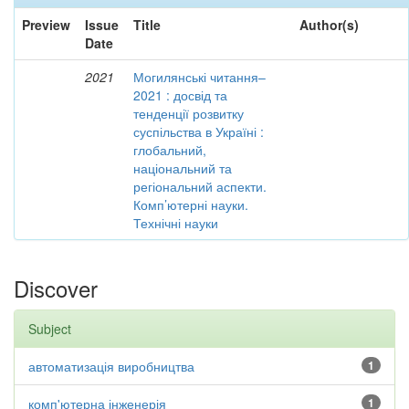
Preview
Issue
Title
Author(s)
Date
2021
Могилянські читання–
2021 : досвід та
тенденції розвитку
суспільства в Україні :
глобальний,
національний та
регіональний аспекти.
Комп’ютерні науки.
Технічні науки
Discover
Subject
автоматизація виробництва
1
комп'ютерна інженерія
1