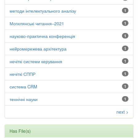
методи інтелектуального аналізу
1
Могилянські читання–2021
1
науково-практична конференція
1
нейромережева архітектура
1
нечіткі системи керування
1
нечіткі СППР
1
система CRM
1
технічні науки
1
next >
Has File(s)