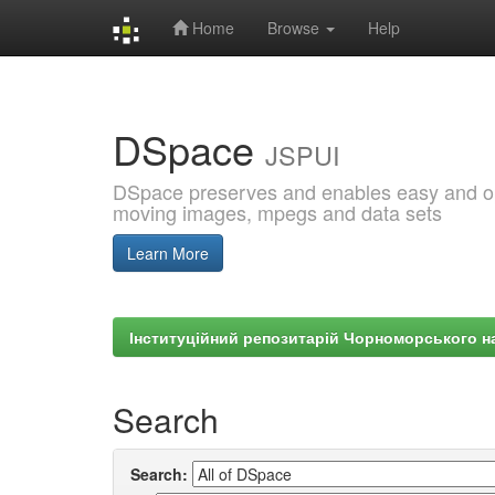
Home
Browse
Help
Skip
navigation
DSpace
JSPUI
DSpace preserves and enables easy and open
moving images, mpegs and data sets
Learn More
Інституційний репозитарій Чорноморського на
Search
Search: