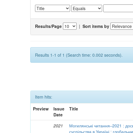
Results/Page
|
Sort items by
Results 1-1 of 1 (Search time: 0.002 seconds).
Item hits:
Preview
Issue
Title
Date
2021
Могилянські читання–2021 : досв
суспільства в Україні : глобальн