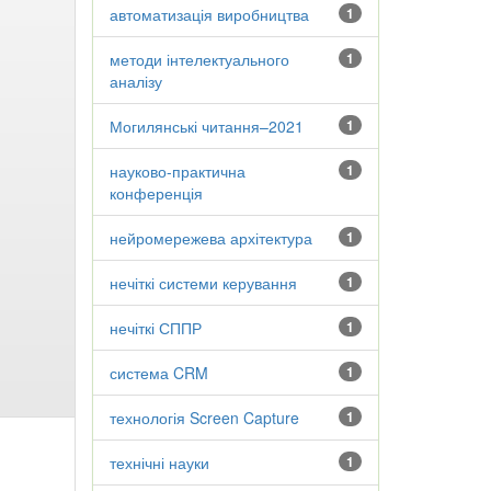
автоматизація виробництва
1
методи інтелектуального
1
аналізу
Могилянські читання–2021
1
науково-практична
1
конференція
нейромережева архітектура
1
нечіткі системи керування
1
нечіткі СППР
1
система CRM
1
технологія Screen Capture
1
технічні науки
1