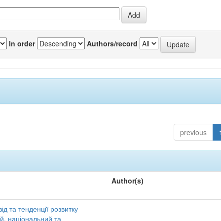
In order
Authors/record
previous
Author(s)
ід та тенденції розвитку
ий, національний та