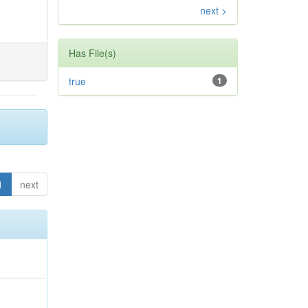
next >
Has File(s)
true
1
1
next