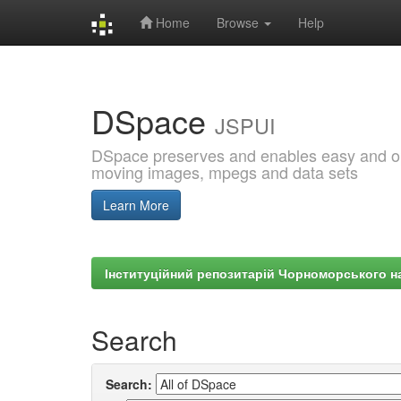
Home
Browse
Help
Skip
navigation
DSpace
JSPUI
DSpace preserves and enables easy and open
moving images, mpegs and data sets
Learn More
Інституційний репозитарій Чорноморського на
Search
Search: