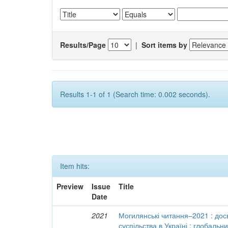
Results/Page
|
Sort items by
Results 1-1 of 1 (Search time: 0.002 seconds).
Item hits:
Preview
Issue
Title
Date
2021
Могилянські читання–2021 : досв
суспільства в Україні : глобальн