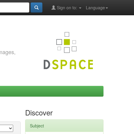
Sign on to:
Language
images,
Discover
Subject