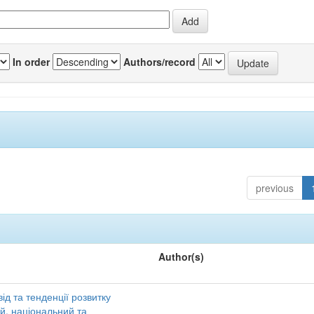
In order
Authors/record
previous
Author(s)
ід та тенденції розвитку
ий, національний та