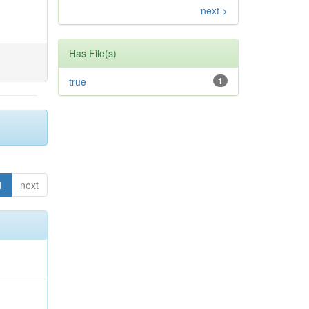
next >
Has File(s)
true
1
1
next