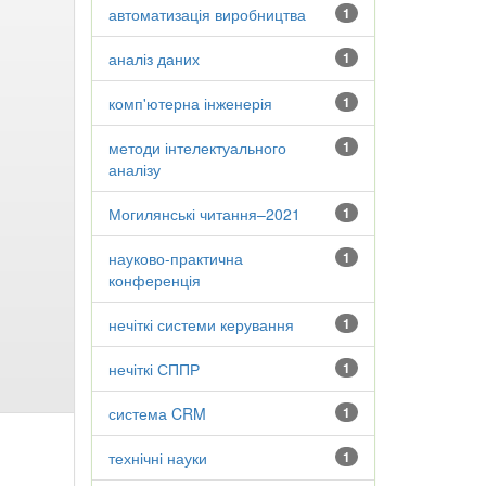
автоматизація виробництва
1
аналіз даних
1
комп'ютерна інженерія
1
методи інтелектуального
1
аналізу
Могилянські читання–2021
1
науково-практична
1
конференція
нечіткі системи керування
1
нечіткі СППР
1
система CRM
1
технічні науки
1