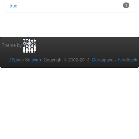
true
1
Theme by
DSpace Software
Copyright © 2002-2013
Duraspace
-
Feedback