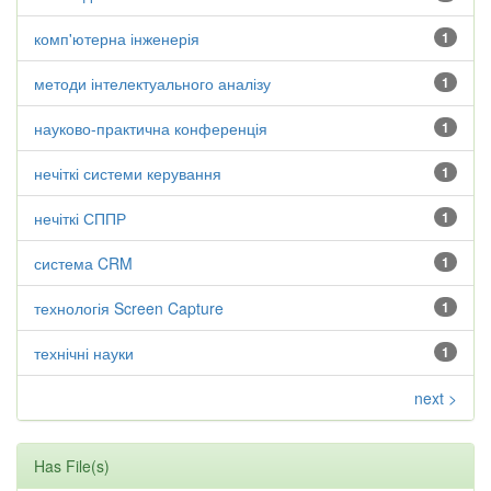
комп'ютерна інженерія
1
методи інтелектуального аналізу
1
науково-практична конференція
1
нечіткі системи керування
1
нечіткі СППР
1
система CRM
1
технологія Screen Capture
1
технічні науки
1
next >
Has File(s)