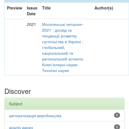
Preview
Issue
Title
Author(s)
Date
2021
Могилянські читання–
2021 : досвід та
тенденції розвитку
суспільства в Україні :
глобальний,
національний та
регіональний аспекти.
Комп’ютерні науки.
Технічні науки
Discover
Subject
автоматизація виробництва
1
аналіз даних
1