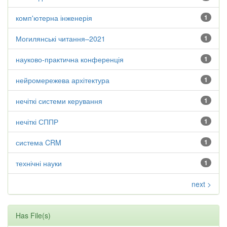
комп'ютерна інженерія
1
Могилянські читання–2021
1
науково-практична конференція
1
нейромережева архітектура
1
нечіткі системи керування
1
нечіткі СППР
1
система CRM
1
технічні науки
1
next >
Has File(s)