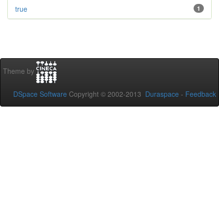
true
1
Theme by
DSpace Software
Copyright © 2002-2013
Duraspace
-
Feedback