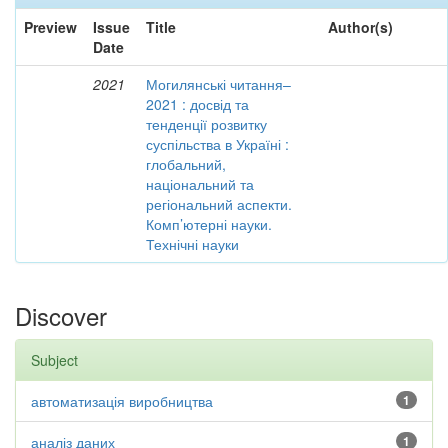
Preview
Issue
Title
Author(s)
Date
2021
Могилянські читання–
2021 : досвід та
тенденції розвитку
суспільства в Україні :
глобальний,
національний та
регіональний аспекти.
Комп’ютерні науки.
Технічні науки
Discover
Subject
автоматизація виробництва
1
аналіз даних
1