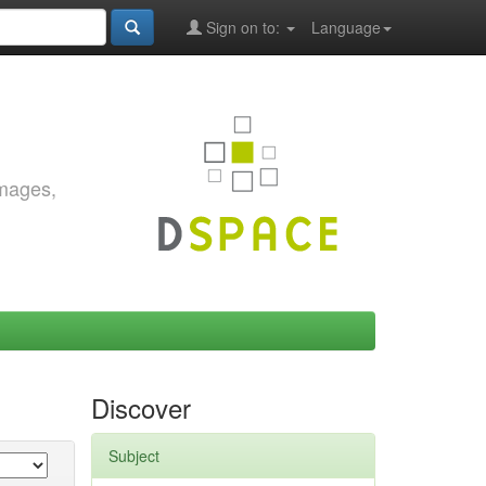
Sign on to:
Language
images,
Discover
Subject