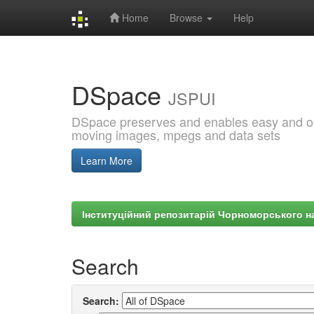
Home
Browse
Help
Skip
navigation
DSpace
JSPUI
DSpace preserves and enables easy and open
moving images, mpegs and data sets
Learn More
Інституційний репозитарій Чорноморського на
Search
Search: