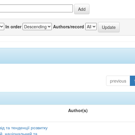
In order
Authors/record
previous
Author(s)
ід та тенденції розвитку
ий, національний та