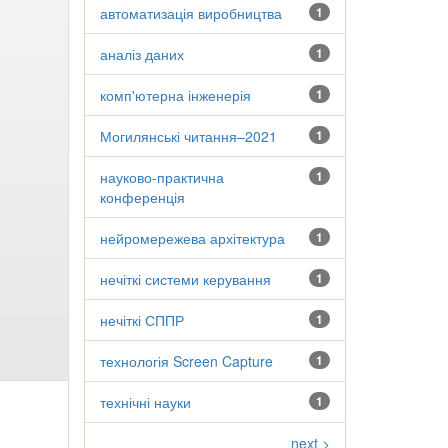
автоматизація виробництва
1
аналіз даних
1
комп'ютерна інженерія
1
Могилянські читання–2021
1
науково-практична
1
конференція
нейромережева архітектура
1
нечіткі системи керування
1
нечіткі СППР
1
технологія Screen Capture
1
технічні науки
1
next >