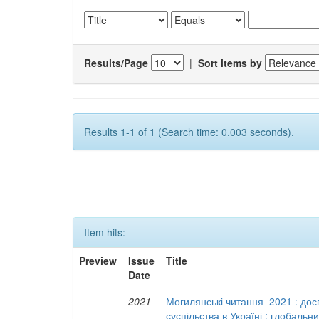
Results/Page
|
Sort items by
Results 1-1 of 1 (Search time: 0.003 seconds).
Item hits:
Preview
Issue
Title
Date
2021
Могилянські читання–2021 : досв
суспільства в Україні : глобальн