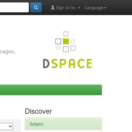
Sign on to:
Language
images,
Discover
Subject