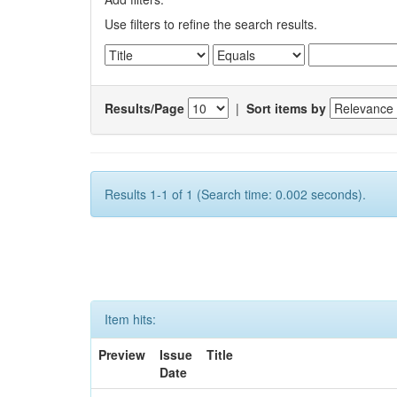
Use filters to refine the search results.
Results/Page
|
Sort items by
Results 1-1 of 1 (Search time: 0.002 seconds).
Item hits:
Preview
Issue
Title
Date