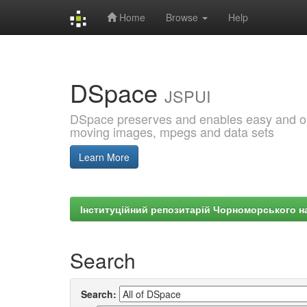
Home
Browse
Help
Skip
navigation
DSpace
JSPUI
DSpace preserves and enables easy and open
moving images, mpegs and data sets
Learn More
Інституційний репозитарій Чорноморського на
Search
Search: