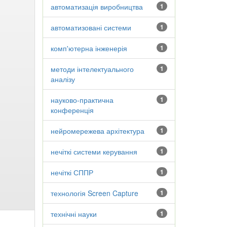
автоматизація виробництва
1
автоматизовані системи
1
комп'ютерна інженерія
1
методи інтелектуального
1
аналізу
науково-практична
1
конференція
нейромережева архітектура
1
нечіткі системи керування
1
нечіткі СППР
1
технологія Screen Capture
1
технічні науки
1