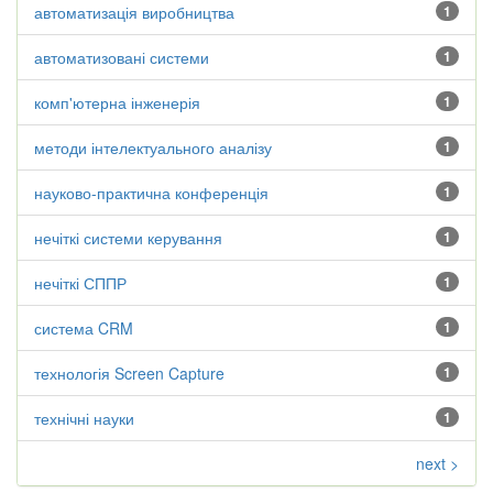
автоматизація виробництва
1
автоматизовані системи
1
комп'ютерна інженерія
1
методи інтелектуального аналізу
1
науково-практична конференція
1
нечіткі системи керування
1
нечіткі СППР
1
система CRM
1
технологія Screen Capture
1
технічні науки
1
next >