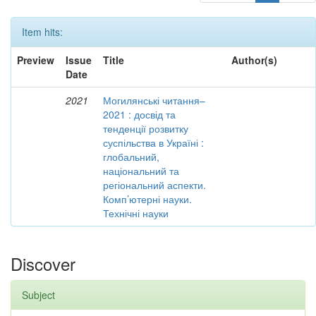
Item hits:
Preview
Issue
Title
Author(s)
Date
2021
Могилянські читання–
2021 : досвід та
тенденції розвитку
суспільства в Україні :
глобальний,
національний та
регіональний аспекти.
Комп’ютерні науки.
Технічні науки
Discover
Subject