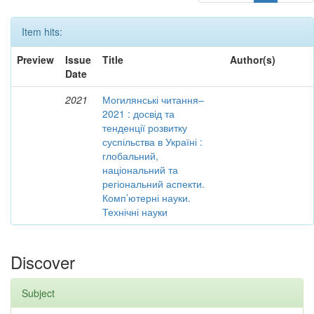
Item hits:
Preview
Issue
Title
Author(s)
Date
2021
Могилянські читання–
2021 : досвід та
тенденції розвитку
суспільства в Україні :
глобальний,
національний та
регіональний аспекти.
Комп’ютерні науки.
Технічні науки
Discover
Subject