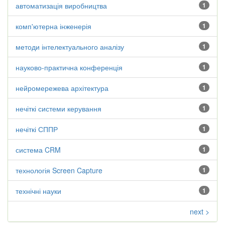
автоматизація виробництва
1
комп'ютерна інженерія
1
методи інтелектуального аналізу
1
науково-практична конференція
1
нейромережева архітектура
1
нечіткі системи керування
1
нечіткі СППР
1
система CRM
1
технологія Screen Capture
1
технічні науки
1
next >