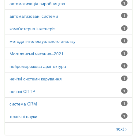
автоматизація виробництва
1
автоматизовані системи
1
комп'ютерна інженерія
1
методи інтелектуального аналізу
1
Могилянські читання–2021
1
нейромережева архітектура
1
нечіткі системи керування
1
нечіткі СППР
1
система CRM
1
технічні науки
1
next >