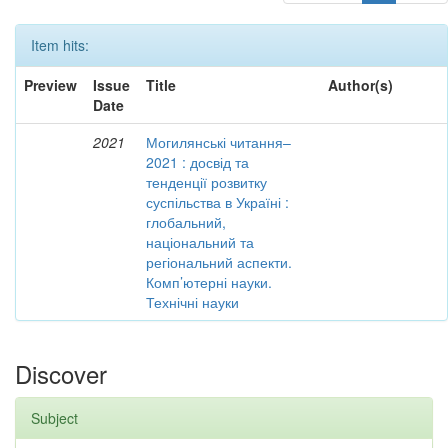
Item hits:
Preview
Issue
Title
Author(s)
Date
2021
Могилянські читання–
2021 : досвід та
тенденції розвитку
суспільства в Україні :
глобальний,
національний та
регіональний аспекти.
Комп’ютерні науки.
Технічні науки
Discover
Subject