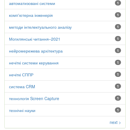
автоматизовані системи
1
комп'ютерна інженерія
1
методи інтелектуального аналізу
1
Могилянські читання–2021
1
нейромережева архітектура
1
нечіткі системи керування
1
нечіткі СППР
1
система CRM
1
технологія Screen Capture
1
технічні науки
1
next >