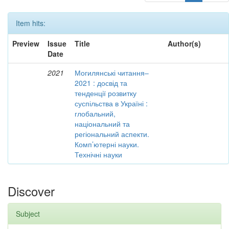
Item hits:
Preview
Issue
Title
Author(s)
Date
2021
Могилянські читання–
2021 : досвід та
тенденції розвитку
суспільства в Україні :
глобальний,
національний та
регіональний аспекти.
Комп’ютерні науки.
Технічні науки
Discover
Subject