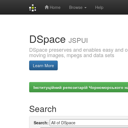
Home
Browse
Help
Skip
navigation
DSpace
JSPUI
DSpace preserves and enables easy and open
moving images, mpegs and data sets
Learn More
Інституційний репозитарій Чорноморського на
Search
Search: