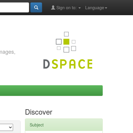
Sign on to:
Language
images,
Discover
Subject