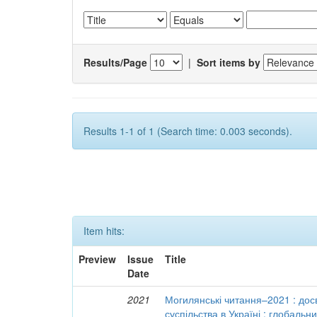
Results/Page
|
Sort items by
Results 1-1 of 1 (Search time: 0.003 seconds).
Item hits:
Preview
Issue
Title
Date
2021
Могилянські читання–2021 : досв
суспільства в Україні : глобальн