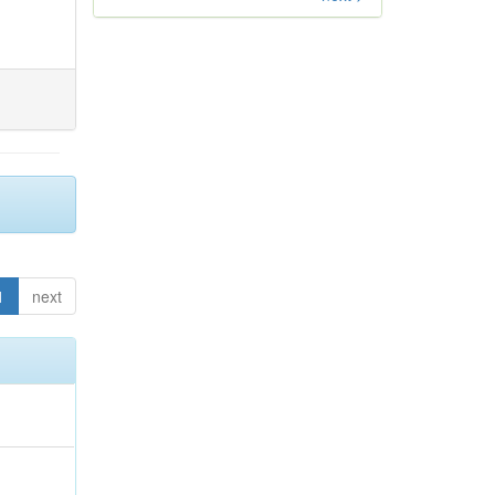
1
next