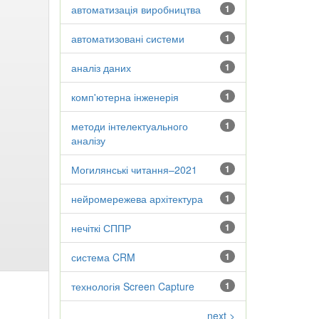
автоматизація виробництва
1
автоматизовані системи
1
аналіз даних
1
комп'ютерна інженерія
1
методи інтелектуального
1
аналізу
Могилянські читання–2021
1
нейромережева архітектура
1
нечіткі СППР
1
система CRM
1
технологія Screen Capture
1
next >