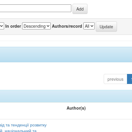
In order
Authors/record
previous
Author(s)
ід та тенденції розвитку
ий, національний та