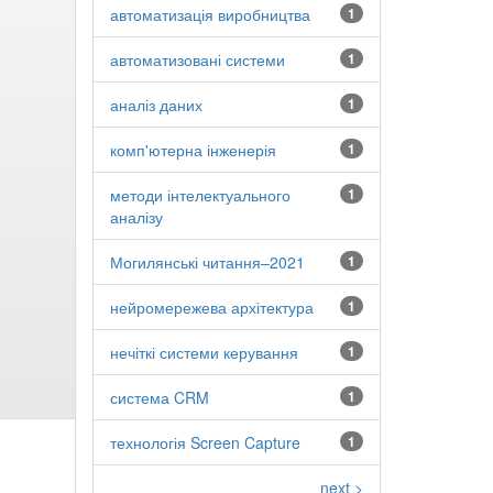
автоматизація виробництва
1
автоматизовані системи
1
аналіз даних
1
комп'ютерна інженерія
1
методи інтелектуального
1
аналізу
Могилянські читання–2021
1
нейромережева архітектура
1
нечіткі системи керування
1
система CRM
1
технологія Screen Capture
1
next >