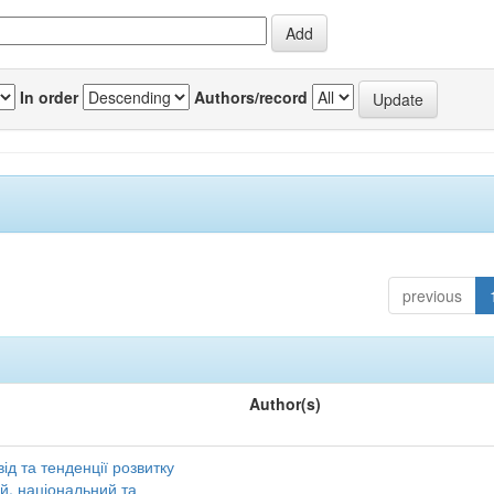
In order
Authors/record
previous
Author(s)
ід та тенденції розвитку
ий, національний та