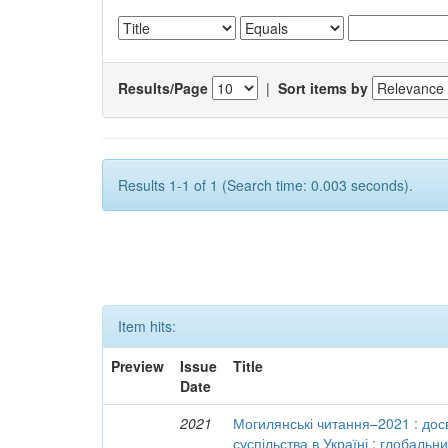
Results/Page
|
Sort items by
Results 1-1 of 1 (Search time: 0.003 seconds).
Item hits:
Preview
Issue
Title
Date
2021
Могилянські читання–2021 : досв
суспільства в Україні : глобальн