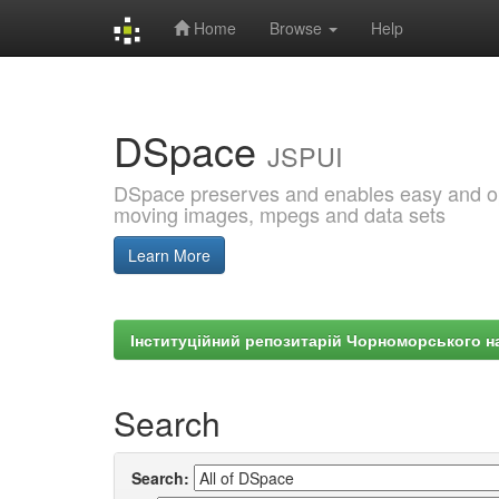
Home
Browse
Help
Skip
navigation
DSpace
JSPUI
DSpace preserves and enables easy and open
moving images, mpegs and data sets
Learn More
Інституційний репозитарій Чорноморського на
Search
Search: