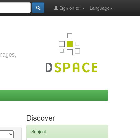
Sign on to:
Language
images,
Discover
Subject