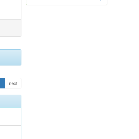
1
next