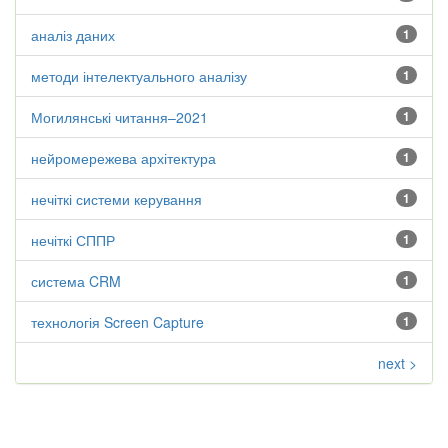
аналіз даних
1
методи інтелектуального аналізу
1
Могилянські читання–2021
1
нейромережева архітектура
1
нечіткі системи керування
1
нечіткі СППР
1
система CRM
1
технологія Screen Capture
1
next >