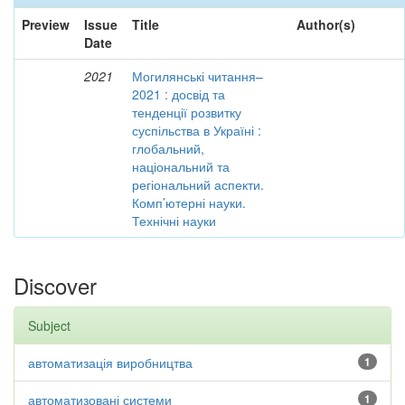
Preview
Issue
Title
Author(s)
Date
2021
Могилянські читання–
2021 : досвід та
тенденції розвитку
суспільства в Україні :
глобальний,
національний та
регіональний аспекти.
Комп’ютерні науки.
Технічні науки
Discover
Subject
автоматизація виробництва
1
автоматизовані системи
1