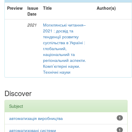
Preview
Issue
Title
Author(s)
Date
2021
Могилянські читання–
2021 : досвід та
тенденції розвитку
суспільства в Україні :
глобальний,
національний та
регіональний аспекти.
Комп’ютерні науки.
Технічні науки
Discover
Subject
автоматизація виробництва
1
автоматизовані системи
1