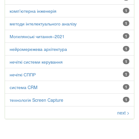
комп'ютерна інженерія
1
методи інтелектуального аналізу
1
Могилянські читання–2021
1
нейромережева архітектура
1
нечіткі системи керування
1
нечіткі СППР
1
система CRM
1
технологія Screen Capture
1
next >