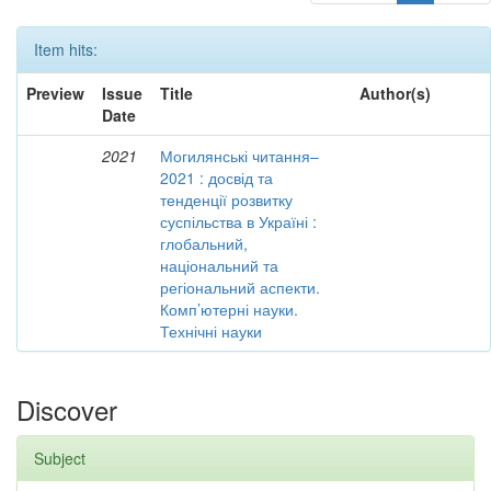
Item hits:
Preview
Issue
Title
Author(s)
Date
2021
Могилянські читання–
2021 : досвід та
тенденції розвитку
суспільства в Україні :
глобальний,
національний та
регіональний аспекти.
Комп’ютерні науки.
Технічні науки
Discover
Subject