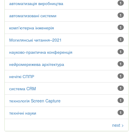
автоматизація виробництва
1
автоматизовані системи
1
комп'ютерна інженерія
1
Могилянські читання–2021
1
науково-практична конференція
1
нейромережева архітектура
1
нечіткі СППР
1
система CRM
1
технологія Screen Capture
1
технічні науки
1
next >