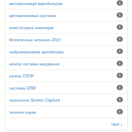
автоматизація виробництва
1
автоматизовані системи
1
комп'ютерна інженерія
1
Могилянські читання–2021
1
нейромережева архітектура
1
нечіткі системи керування
1
нечіткі СППР
1
система CRM
1
технологія Screen Capture
1
технічні науки
1
next >