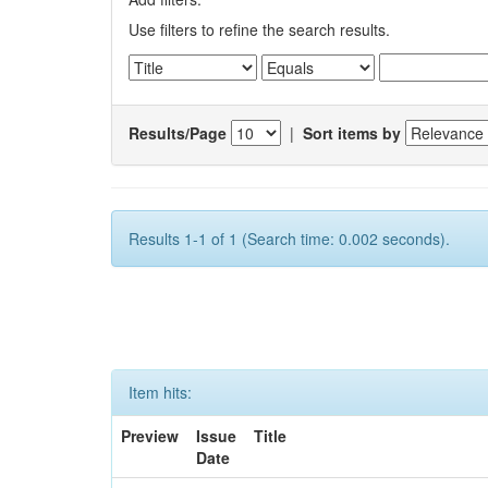
Use filters to refine the search results.
Results/Page
|
Sort items by
Results 1-1 of 1 (Search time: 0.002 seconds).
Item hits:
Preview
Issue
Title
Date