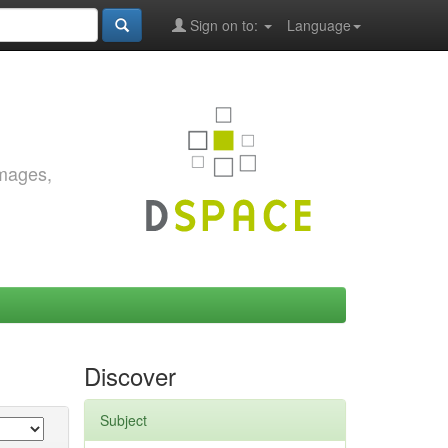
Sign on to:
Language
images,
Discover
Subject