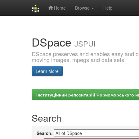
Home
Browse
Help
Skip
navigation
DSpace
JSPUI
DSpace preserves and enables easy and open
moving images, mpegs and data sets
Learn More
Інституційний репозитарій Чорноморського на
Search
Search: