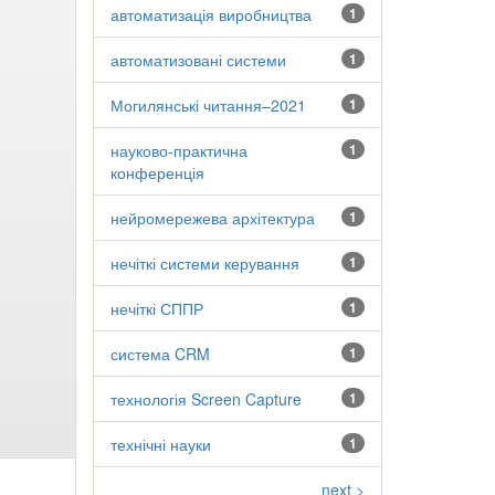
автоматизація виробництва
1
автоматизовані системи
1
Могилянські читання–2021
1
науково-практична
1
конференція
нейромережева архітектура
1
нечіткі системи керування
1
нечіткі СППР
1
система CRM
1
технологія Screen Capture
1
технічні науки
1
next >