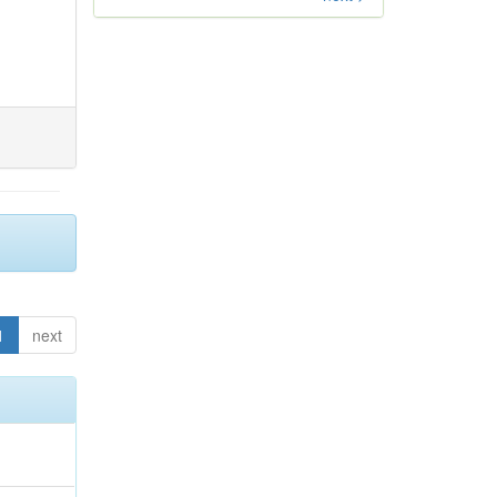
1
next