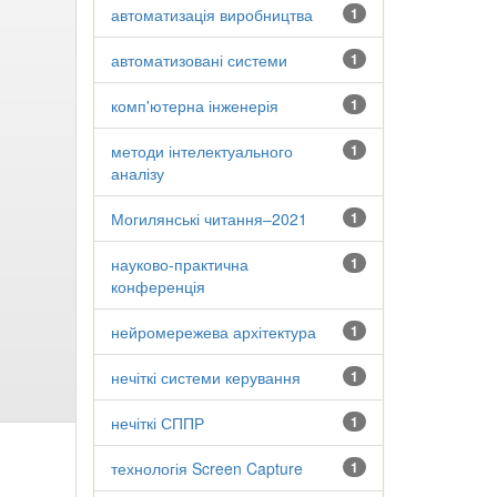
автоматизація виробництва
1
автоматизовані системи
1
комп'ютерна інженерія
1
методи інтелектуального
1
аналізу
Могилянські читання–2021
1
науково-практична
1
конференція
нейромережева архітектура
1
нечіткі системи керування
1
нечіткі СППР
1
технологія Screen Capture
1