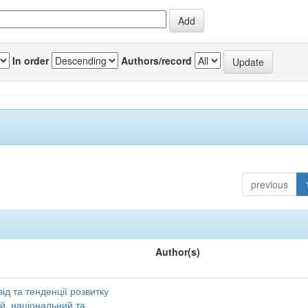
In order
Authors/record
previous
Author(s)
ід та тенденції розвитку
ий, національний та