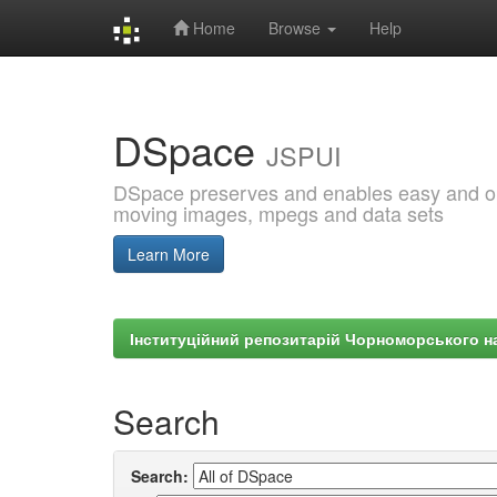
Home
Browse
Help
Skip
navigation
DSpace
JSPUI
DSpace preserves and enables easy and open
moving images, mpegs and data sets
Learn More
Інституційний репозитарій Чорноморського на
Search
Search: