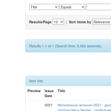
Results/Page
|
Sort items by
Results 1-1 of 1 (Search time: 0.002 seconds).
Item hits:
Preview
Issue
Title
Date
2021
Могилянські читання–2021 : досв
суспільства в Україні : глобальн