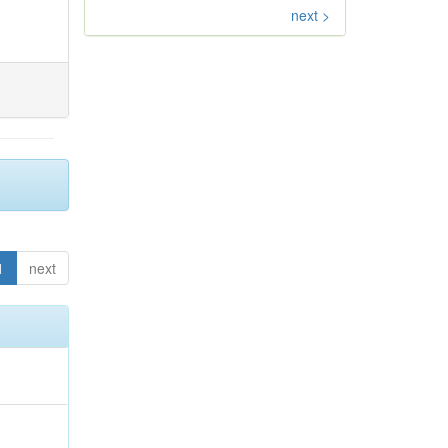
next >
1
next