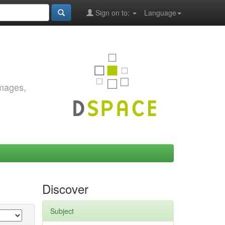
Sign on to:
Language
images,
Discover
Subject