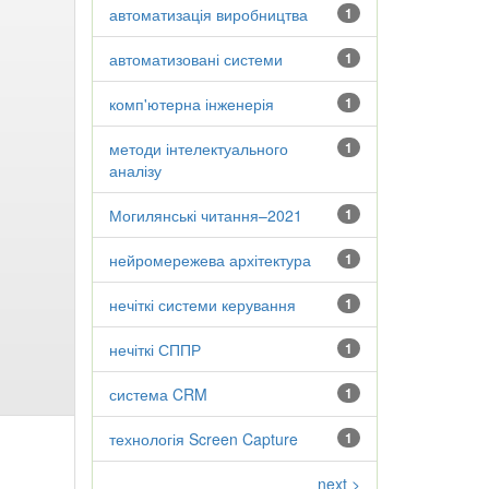
автоматизація виробництва
1
автоматизовані системи
1
комп'ютерна інженерія
1
методи інтелектуального
1
аналізу
Могилянські читання–2021
1
нейромережева архітектура
1
нечіткі системи керування
1
нечіткі СППР
1
система CRM
1
технологія Screen Capture
1
next >