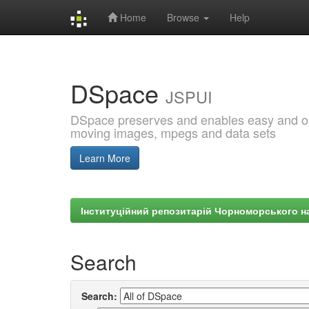
Home
Browse
Help
Skip
navigation
DSpace
JSPUI
DSpace preserves and enables easy and open
moving images, mpegs and data sets
Learn More
Інституційний репозитарій Чорноморського на
Search
Search: