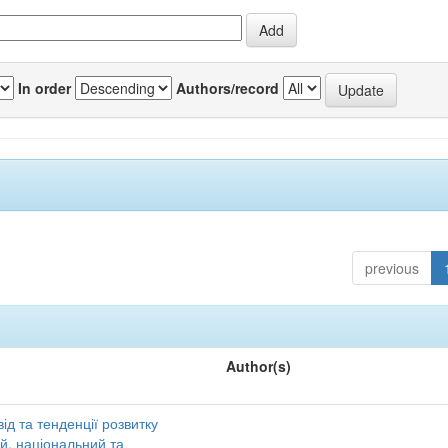
In order
Authors/record
previous
Author(s)
ід та тенденції розвитку
ий, національний та