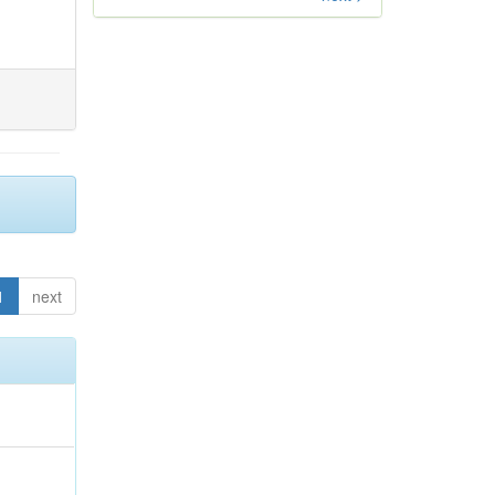
1
next