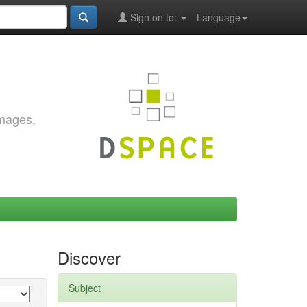
Sign on to:
Language
images,
Discover
Subject