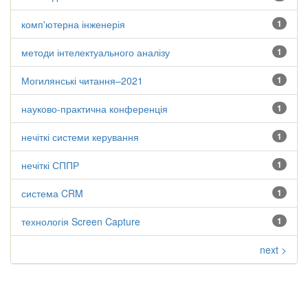
комп'ютерна інженерія
1
методи інтелектуального аналізу
1
Могилянські читання–2021
1
науково-практична конференція
1
нечіткі системи керування
1
нечіткі СППР
1
система CRM
1
технологія Screen Capture
1
next >