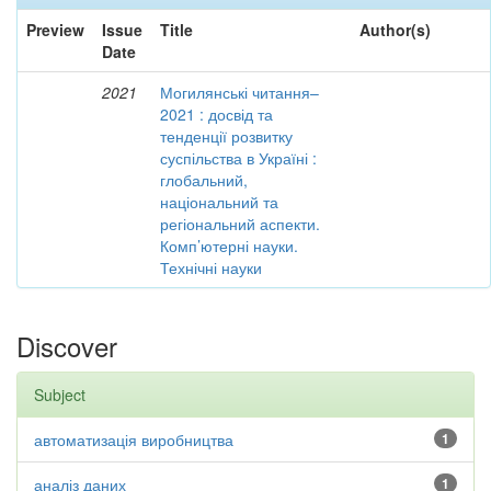
Preview
Issue
Title
Author(s)
Date
2021
Могилянські читання–
2021 : досвід та
тенденції розвитку
суспільства в Україні :
глобальний,
національний та
регіональний аспекти.
Комп’ютерні науки.
Технічні науки
Discover
Subject
автоматизація виробництва
1
аналіз даних
1