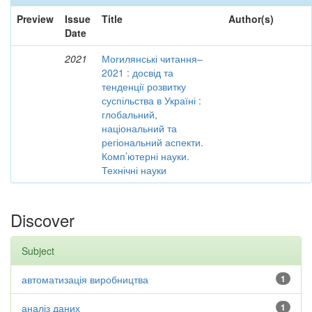
Preview
Issue
Title
Author(s)
Date
2021
Могилянські читання–
2021 : досвід та
тенденції розвитку
суспільства в Україні :
глобальний,
національний та
регіональний аспекти.
Комп’ютерні науки.
Технічні науки
Discover
Subject
автоматизація виробництва
1
аналіз даних
1