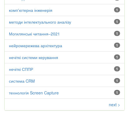
комп'ютерна інженерія
1
методи інтелектуального аналізу
1
Могилянські читання–2021
1
нейромережева архітектура
1
нечіткі системи керування
1
нечіткі СППР
1
система CRM
1
технологія Screen Capture
1
next >