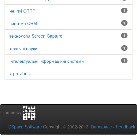
нечіткі СППР
1
система CRM
1
технологія Screen Capture
1
технічні науки
1
інтелектуальні інформаційні системи
1
< previous
Theme by
DSpace Software
Copyright © 2002-2013
Duraspace
-
Feedback