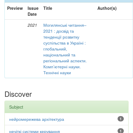
Preview
Issue
Title
Author(s)
Date
2021
Могилянські читання–
2021 : досвід та
тенденції розвитку
суспільства в Україні :
глобальний,
національний та
регіональний аспекти.
Комп’ютерні науки.
Технічні науки
Discover
Subject
нейромережева архітектура
1
нечіткі системи керування
1