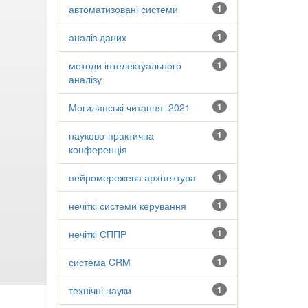
автоматизовані системи
1
аналіз даних
1
методи інтелектуального
1
аналізу
Могилянські читання–2021
1
науково-практична
1
конференція
нейромережева архітектура
1
нечіткі системи керування
1
нечіткі СППР
1
система CRM
1
технічні науки
1