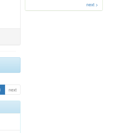
next >
1
next