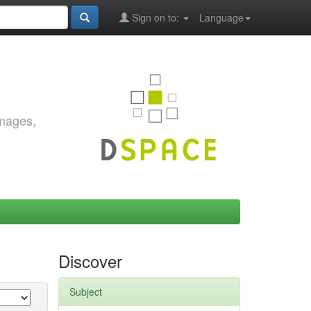
Sign on to:
Language
images,
Discover
Subject