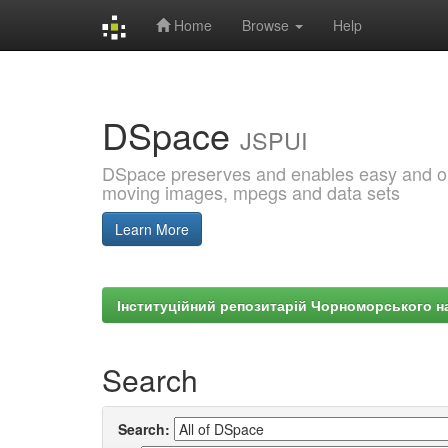
Home
Browse
Help
Skip
navigation
DSpace
JSPUI
DSpace preserves and enables easy and open
moving images, mpegs and data sets
Learn More
Інституційний репозитарій Чорноморського на
Search
Search: