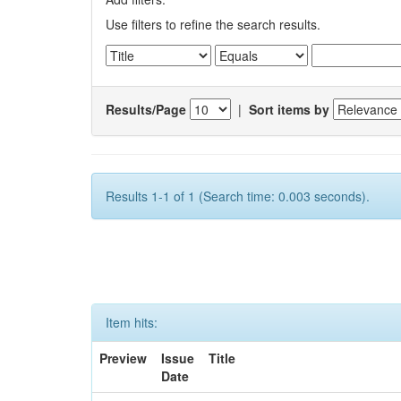
Use filters to refine the search results.
Results/Page
|
Sort items by
Results 1-1 of 1 (Search time: 0.003 seconds).
Item hits:
Preview
Issue
Title
Date