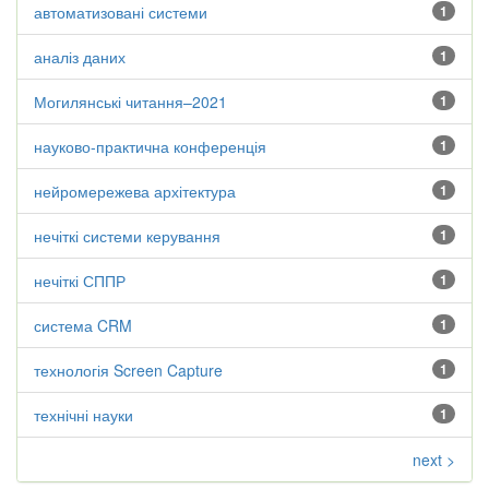
автоматизовані системи
1
аналіз даних
1
Могилянські читання–2021
1
науково-практична конференція
1
нейромережева архітектура
1
нечіткі системи керування
1
нечіткі СППР
1
система CRM
1
технологія Screen Capture
1
технічні науки
1
next >