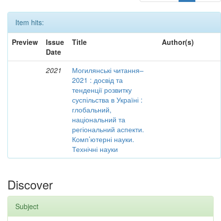
Item hits:
Preview
Issue
Title
Author(s)
Date
2021
Могилянські читання–
2021 : досвід та
тенденції розвитку
суспільства в Україні :
глобальний,
національний та
регіональний аспекти.
Комп’ютерні науки.
Технічні науки
Discover
Subject