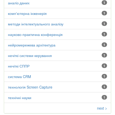
аналіз даних
1
комп'ютерна інженерія
1
методи інтелектуального аналізу
1
науково-практична конференція
1
нейромережева архітектура
1
нечіткі системи керування
1
нечіткі СППР
1
система CRM
1
технологія Screen Capture
1
технічні науки
1
next >