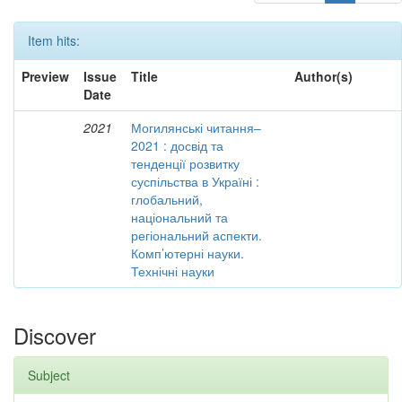
Item hits:
Preview
Issue
Title
Author(s)
Date
2021
Могилянські читання–
2021 : досвід та
тенденції розвитку
суспільства в Україні :
глобальний,
національний та
регіональний аспекти.
Комп’ютерні науки.
Технічні науки
Discover
Subject