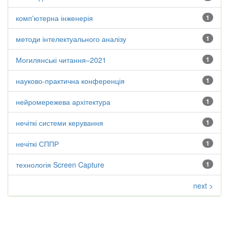
комп'ютерна інженерія
1
методи інтелектуального аналізу
1
Могилянські читання–2021
1
науково-практична конференція
1
нейромережева архітектура
1
нечіткі системи керування
1
нечіткі СППР
1
технологія Screen Capture
1
next >