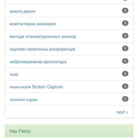
аналіз даних
1
комп'ютерна інженерія
1
методи інтелектуального аналізу
1
науково-практична конференція
1
нейромережева архітектура
1
тези
1
технологія Screen Capture
1
технічні науки
1
next >
Has File(s)