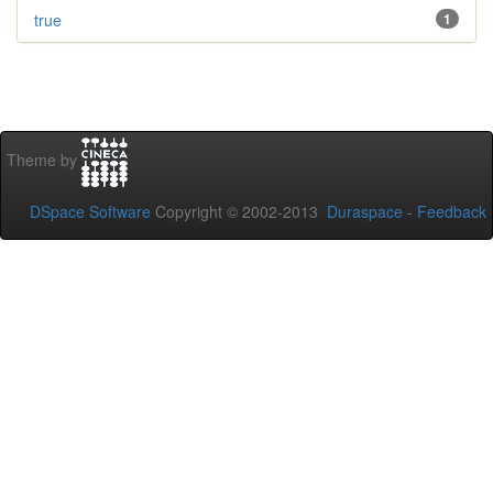
true
1
Theme by
DSpace Software
Copyright © 2002-2013
Duraspace
-
Feedback