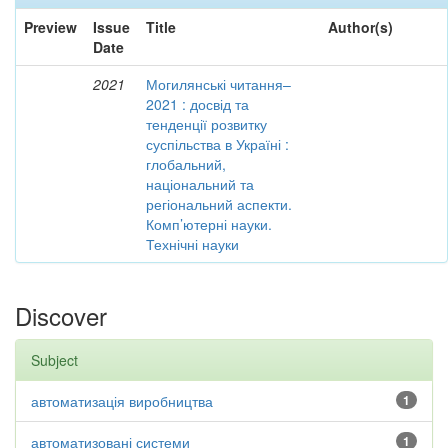
Preview
Issue
Title
Author(s)
Date
2021
Могилянські читання–
2021 : досвід та
тенденції розвитку
суспільства в Україні :
глобальний,
національний та
регіональний аспекти.
Комп’ютерні науки.
Технічні науки
Discover
Subject
автоматизація виробництва
1
автоматизовані системи
1