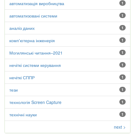
автоматизація виробництва
1
автоматизовані системи
1
аналіз даних
1
комп'ютерна інженерія
1
Могилянські читання–2021
1
нечіткі системи керування
1
нечіткі СППР
1
тези
1
технологія Screen Capture
1
технічні науки
1
next >