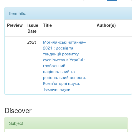
Item hits:
Preview
Issue
Title
Author(s)
Date
2021
Могилянські читання–
2021 : досвід та
тенденції розвитку
суспільства в Україні :
глобальний,
національний та
регіональний аспекти.
Комп’ютерні науки.
Технічні науки
Discover
Subject