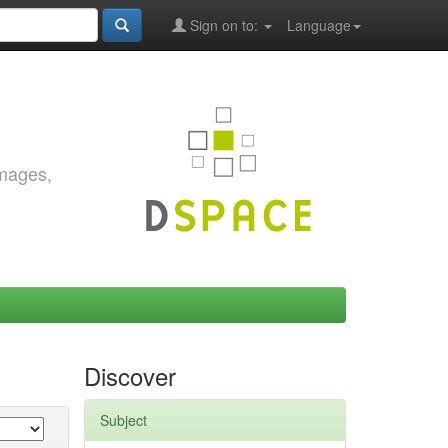
Sign on to:
Language
images,
Discover
Subject