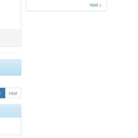
next >
1
next