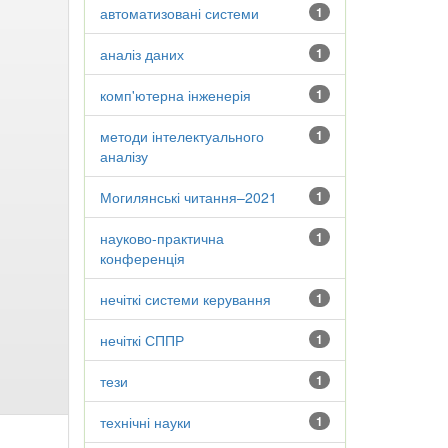
автоматизовані системи
1
аналіз даних
1
комп'ютерна інженерія
1
методи інтелектуального
1
аналізу
Могилянські читання–2021
1
науково-практична
1
конференція
нечіткі системи керування
1
нечіткі СППР
1
тези
1
технічні науки
1