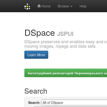
Home
Browse
Help
Skip
navigation
DSpace
JSPUI
DSpace preserves and enables easy and open
moving images, mpegs and data sets
Learn More
Інституційний репозитарій Чорноморського на
Search
Search: