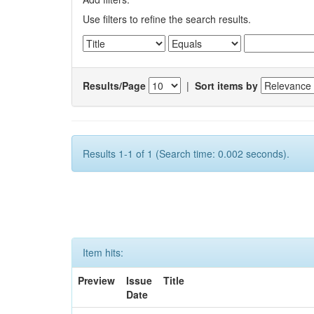
Use filters to refine the search results.
Results/Page
|
Sort items by
Results 1-1 of 1 (Search time: 0.002 seconds).
Item hits:
Preview
Issue
Title
Date