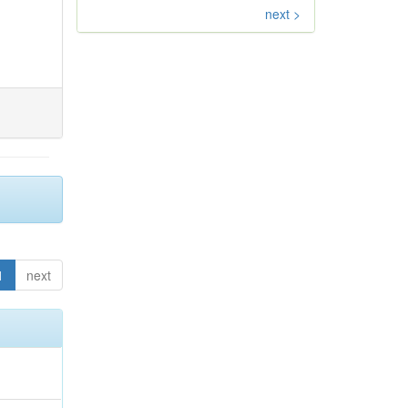
next >
1
next