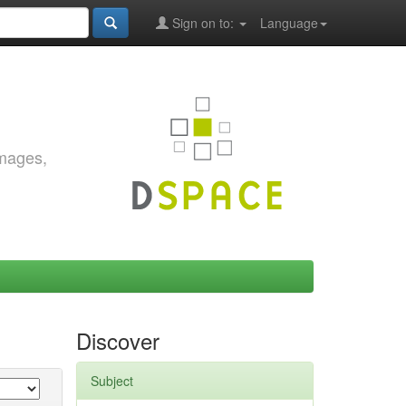
Sign on to:
Language
images,
Discover
Subject