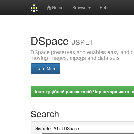
Home
Browse
Help
Skip
navigation
DSpace
JSPUI
DSpace preserves and enables easy and open
moving images, mpegs and data sets
Learn More
Інституційний репозитарій Чорноморського на
Search
Search: