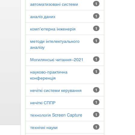
автоматизовані системи
1
аналіз даних
1
комп'ютерна інженерія
1
методи інтелектуального
1
аналізу
Могилянські читання–2021
1
науково-практична
1
конференція
нечіткі системи керування
1
нечіткі СППР
1
технологія Screen Capture
1
технічні науки
1