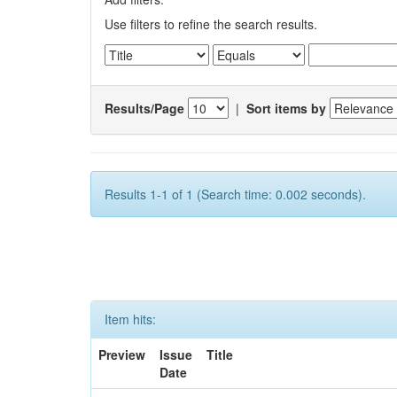
Use filters to refine the search results.
Results/Page
|
Sort items by
Results 1-1 of 1 (Search time: 0.002 seconds).
Item hits:
Preview
Issue
Title
Date