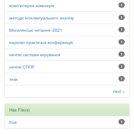
комп'ютерна інженерія
1
методи інтелектуального аналізу
1
Могилянські читання–2021
1
науково-практична конференція
1
нечіткі системи керування
1
нечіткі СППР
1
тези
1
next >
Has File(s)
true
1