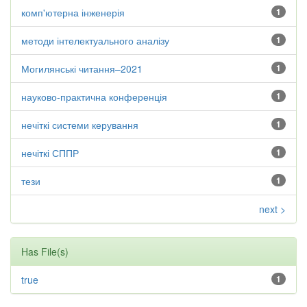
комп'ютерна інженерія
1
методи інтелектуального аналізу
1
Могилянські читання–2021
1
науково-практична конференція
1
нечіткі системи керування
1
нечіткі СППР
1
тези
1
next >
Has File(s)
true
1