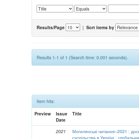
Results/Page
|
Sort items by
Results 1-1 of 1 (Search time: 0.001 seconds).
Item hits:
Preview
Issue
Title
Date
2021
Могилянські читання–2021 : досв
суспільства в Україні : глобальн