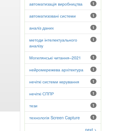
автоматизація виробництва
1
автоматизовані системи
1
аналіз даних
1
методи інтелектуального
1
аналізу
Могилянські читання–2021
1
нейромережева архітектура
1
нечіткі системи керування
1
нечіткі СППР
1
тези
1
технологія Screen Capture
1
next >