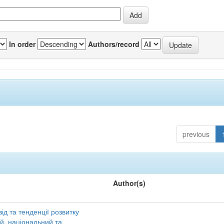
In order
Authors/record
previous
Author(s)
ід та тенденції розвитку
ий, національний та