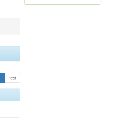
1
next