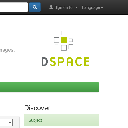
Sign on to:
Language
images,
Discover
Subject