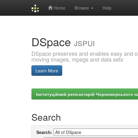
Home
Browse
Help
Skip
navigation
DSpace
JSPUI
DSpace preserves and enables easy and open
moving images, mpegs and data sets
Learn More
Інституційний репозитарій Чорноморського на
Search
Search: