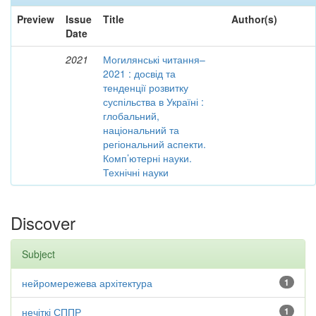
Preview
Issue
Title
Author(s)
Date
2021
Могилянські читання–
2021 : досвід та
тенденції розвитку
суспільства в Україні :
глобальний,
національний та
регіональний аспекти.
Комп’ютерні науки.
Технічні науки
Discover
Subject
нейромережева архітектура
1
нечіткі СППР
1