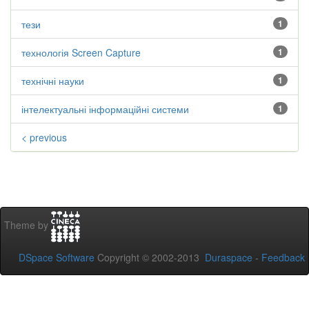
тези
1
технологія Screen Capture
1
технічні науки
1
інтелектуальні інформаційні системи
1
< previous
Theme by
DSpace Software
Copyright © 2002-2013
Duraspace
-
Feedback