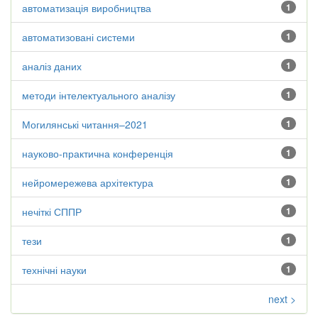
автоматизація виробництва
1
автоматизовані системи
1
аналіз даних
1
методи інтелектуального аналізу
1
Могилянські читання–2021
1
науково-практична конференція
1
нейромережева архітектура
1
нечіткі СППР
1
тези
1
технічні науки
1
next >