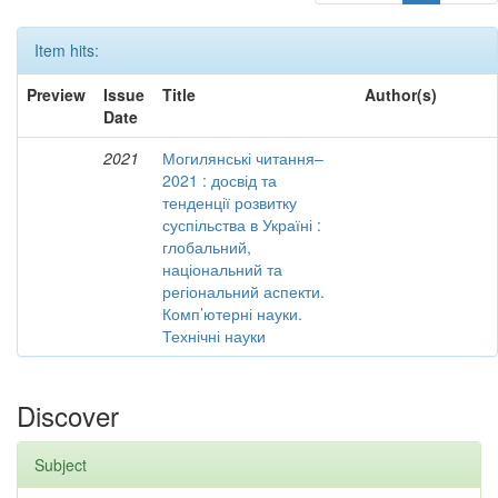
Item hits:
Preview
Issue
Title
Author(s)
Date
2021
Могилянські читання–
2021 : досвід та
тенденції розвитку
суспільства в Україні :
глобальний,
національний та
регіональний аспекти.
Комп’ютерні науки.
Технічні науки
Discover
Subject