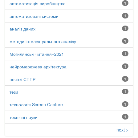
автоматизація виробництва
1
автоматизовані системи
1
аналіз даних
1
методи інтелектуального аналізу
1
Могилянські читання–2021
1
нейромережева архітектура
1
нечіткі СППР
1
тези
1
технологія Screen Capture
1
технічні науки
1
next >