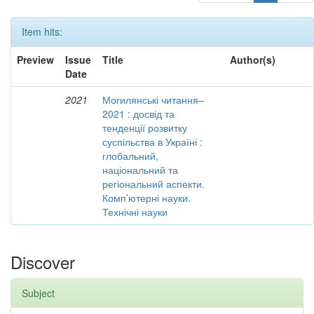
Item hits:
Preview
Issue
Title
Author(s)
Date
2021
Могилянські читання–
2021 : досвід та
тенденції розвитку
суспільства в Україні :
глобальний,
національний та
регіональний аспекти.
Комп’ютерні науки.
Технічні науки
Discover
Subject