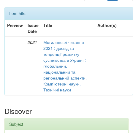
Item hits:
Preview
Issue
Title
Author(s)
Date
2021
Могилянські читання–
2021 : досвід та
тенденції розвитку
суспільства в Україні :
глобальний,
національний та
регіональний аспекти.
Комп’ютерні науки.
Технічні науки
Discover
Subject