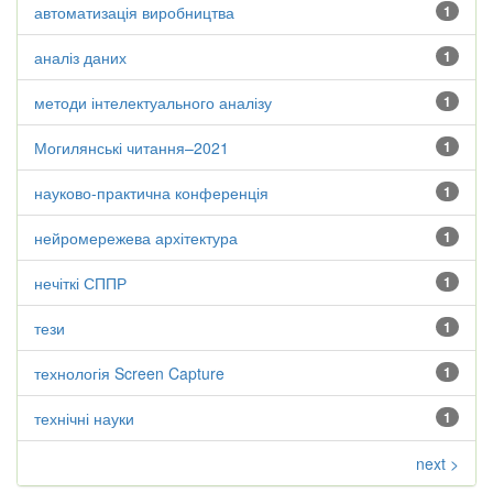
автоматизація виробництва
1
аналіз даних
1
методи інтелектуального аналізу
1
Могилянські читання–2021
1
науково-практична конференція
1
нейромережева архітектура
1
нечіткі СППР
1
тези
1
технологія Screen Capture
1
технічні науки
1
next >