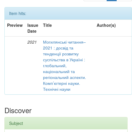
Item hits:
Preview
Issue
Title
Author(s)
Date
2021
Могилянські читання–
2021 : досвід та
тенденції розвитку
суспільства в Україні :
глобальний,
національний та
регіональний аспекти.
Комп’ютерні науки.
Технічні науки
Discover
Subject