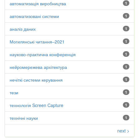
автоматизація виробництва
1
автоматизовані системи
1
аналіз даних
1
Могилянські читання–2021
1
науково-практична конференція
1
нейромережева архітектура
1
нечіткі системи керування
1
тези
1
технологія Screen Capture
1
технічні науки
1
next >