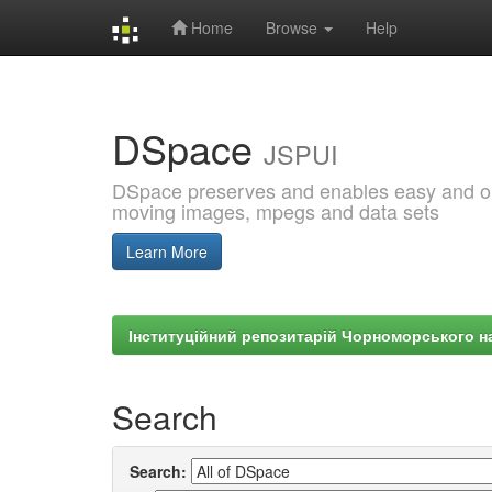
Home
Browse
Help
Skip
navigation
DSpace
JSPUI
DSpace preserves and enables easy and open
moving images, mpegs and data sets
Learn More
Інституційний репозитарій Чорноморського на
Search
Search: