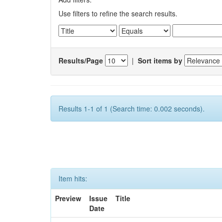
Use filters to refine the search results.
Results/Page
|
Sort items by
Results 1-1 of 1 (Search time: 0.002 seconds).
Item hits:
Preview
Issue
Title
Date