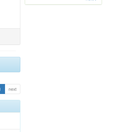
1
next