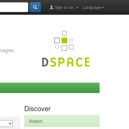
Sign on to:
Language
images,
Discover
Subject