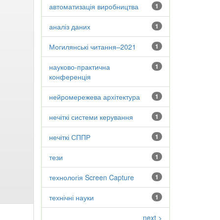
автоматизація виробництва
1
аналіз даних
1
Могилянські читання–2021
1
науково-практична
1
конференція
нейромережева архітектура
1
нечіткі системи керування
1
нечіткі СППР
1
тези
1
технологія Screen Capture
1
технічні науки
1
next >