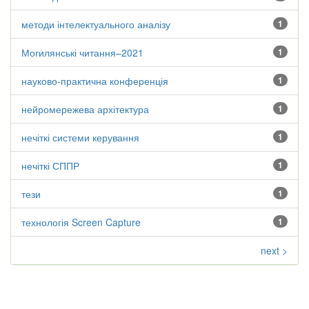
методи інтелектуального аналізу
1
Могилянські читання–2021
1
науково-практична конференція
1
нейромережева архітектура
1
нечіткі системи керування
1
нечіткі СППР
1
тези
1
технологія Screen Capture
1
next >