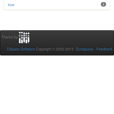
true
1
Theme by
DSpace Software
Copyright © 2002-2013
Duraspace
-
Feedback