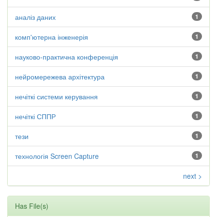
аналіз даних
1
комп'ютерна інженерія
1
науково-практична конференція
1
нейромережева архітектура
1
нечіткі системи керування
1
нечіткі СППР
1
тези
1
технологія Screen Capture
1
next >
Has File(s)