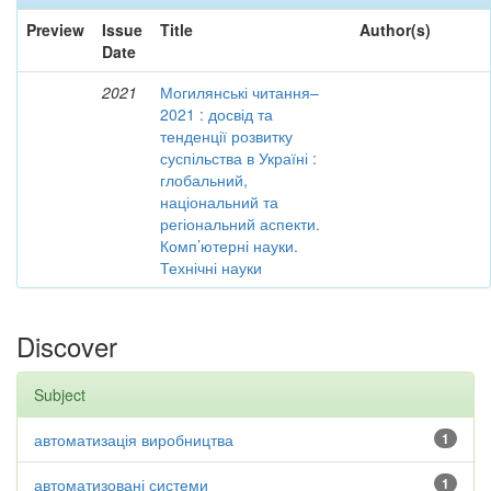
Preview
Issue
Title
Author(s)
Date
2021
Могилянські читання–
2021 : досвід та
тенденції розвитку
суспільства в Україні :
глобальний,
національний та
регіональний аспекти.
Комп’ютерні науки.
Технічні науки
Discover
Subject
автоматизація виробництва
1
автоматизовані системи
1