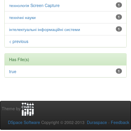
технологія Screen Capture
1
технічні науки
1
інтелектуальні інформаційні системи
1
< previous
Has File(s)
true
1
Theme by
DSpace Software
Copyright © 2002-2013
Duraspace
-
Feedback