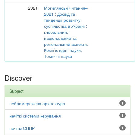
2021
Могилянські читання–
2021 : досвід та
тенденції розвитку
суспільства в Україні :
глобальний,
національний та
регіональний аспекти.
Комп’ютерні науки.
Технічні науки
Discover
Subject
нейромережева архітектура
1
нечіткі системи керування
1
нечіткі СППР
1