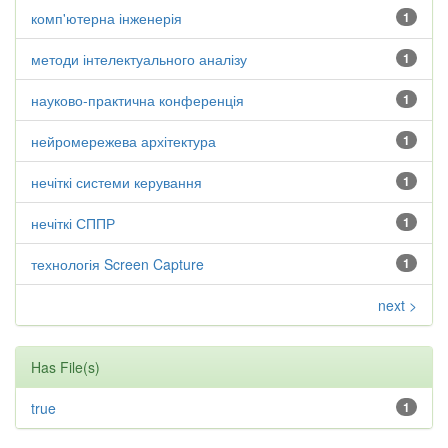
комп'ютерна інженерія
1
методи інтелектуального аналізу
1
науково-практична конференція
1
нейромережева архітектура
1
нечіткі системи керування
1
нечіткі СППР
1
технологія Screen Capture
1
next >
Has File(s)
true
1