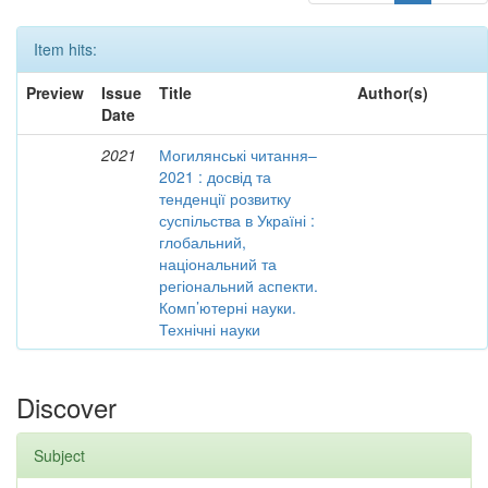
Item hits:
Preview
Issue
Title
Author(s)
Date
2021
Могилянські читання–
2021 : досвід та
тенденції розвитку
суспільства в Україні :
глобальний,
національний та
регіональний аспекти.
Комп’ютерні науки.
Технічні науки
Discover
Subject