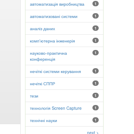
автоматизація виробництва
1
автоматизовані системи
1
аналіз даних
1
комп'ютерна інженерія
1
науково-практична
1
конференція
нечіткі системи керування
1
нечіткі СППР
1
тези
1
технологія Screen Capture
1
технічні науки
1
next >