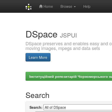
Home
Browse
Help
Skip
navigation
DSpace
JSPUI
DSpace preserves and enables easy and open
moving images, mpegs and data sets
Learn More
Інституційний репозитарій Чорноморського на
Search
Search: