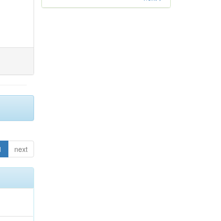
1
next