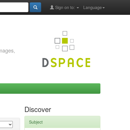
Sign on to:
Language
images,
Discover
Subject