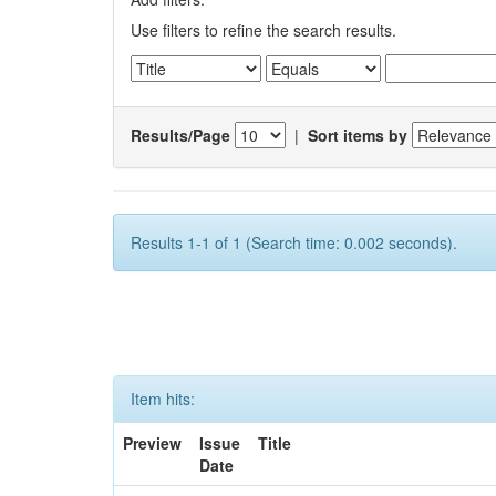
Use filters to refine the search results.
Results/Page
|
Sort items by
Results 1-1 of 1 (Search time: 0.002 seconds).
Item hits:
Preview
Issue
Title
Date