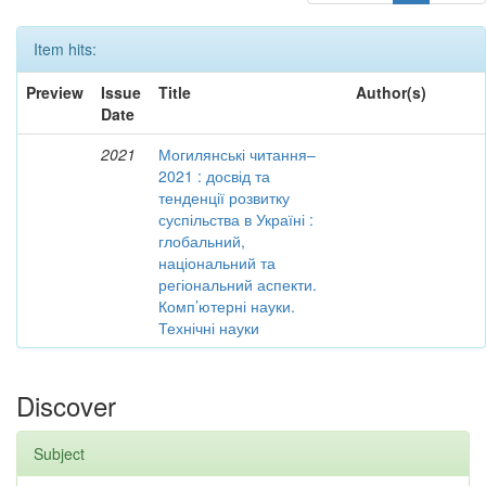
Item hits:
Preview
Issue
Title
Author(s)
Date
2021
Могилянські читання–
2021 : досвід та
тенденції розвитку
суспільства в Україні :
глобальний,
національний та
регіональний аспекти.
Комп’ютерні науки.
Технічні науки
Discover
Subject