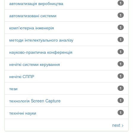
автоматизація виробництва
1
автоматизовані системи
1
комп'ютерна інженерія
1
методи інтелектуального аналізу
1
науково-практична конференція
1
нечіткі системи керування
1
нечіткі СППР
1
тези
1
технологія Screen Capture
1
технічні науки
1
next >