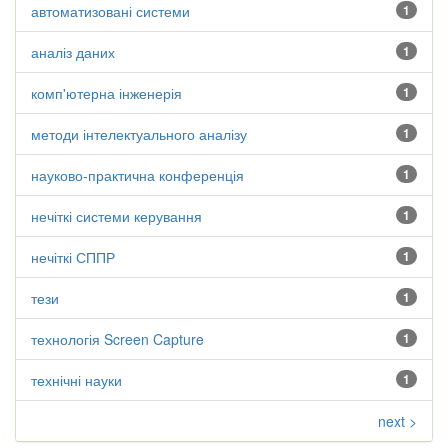
автоматизовані системи
1
аналіз даних
1
комп'ютерна інженерія
1
методи інтелектуального аналізу
1
науково-практична конференція
1
нечіткі системи керування
1
нечіткі СППР
1
тези
1
технологія Screen Capture
1
технічні науки
1
next >