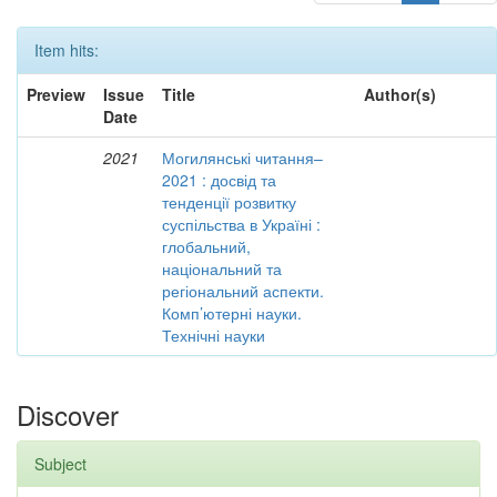
Item hits:
Preview
Issue
Title
Author(s)
Date
2021
Могилянські читання–
2021 : досвід та
тенденції розвитку
суспільства в Україні :
глобальний,
національний та
регіональний аспекти.
Комп’ютерні науки.
Технічні науки
Discover
Subject