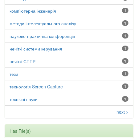
комп'ютерна інженерія
1
методи інтелектуального аналізу
1
науково-практична конференція
1
нечіткі системи керування
1
нечіткі СППР
1
тези
1
технологія Screen Capture
1
технічні науки
1
next >
Has File(s)